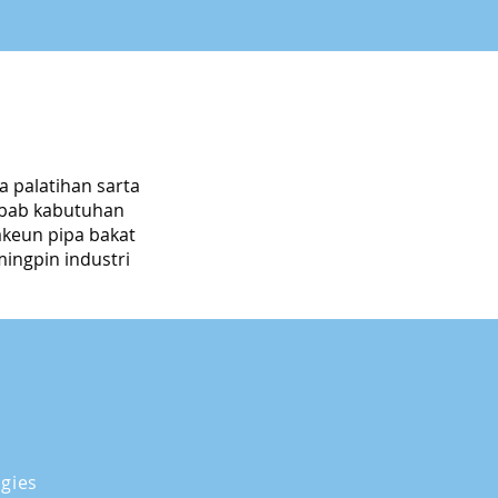
 palatihan sarta
abab kabutuhan
akeun pipa bakat
ingpin industri
gies