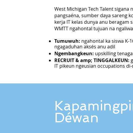
West Michigan Tech Talent sigana 
pangsaéna, sumber daya sareng k
kerja IT kelas dunya anu beragam s
WMTT ngahontal tujuan na ngaliwat
Tumuwuh:
ngahontal ka siswa K-1
ngagaduhan aksés anu adil
Ngembangkeun:
upskilling tenag
RECRUIT & amp; TINGGALKEUN:
g
IT pikeun ngeusian occupations d
Kapamingp
Déwan