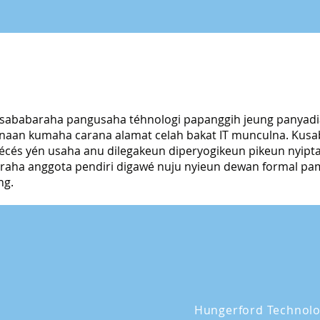
 sababaraha pangusaha téhnologi papanggih jeung panyadia
unaan kumaha carana alamat celah bakat IT munculna. Kus
 écés yén usaha anu dilegakeun diperyogikeun pikeun nyipt
araha anggota pendiri digawé nuju nyieun dewan formal pam
ng.
Hungerford Technolo