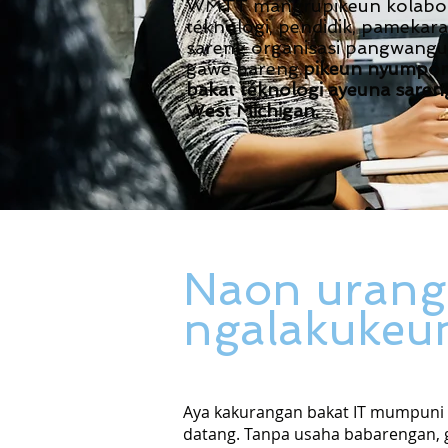
WMTT mangrupikeun kolabor
téknologi, pendidik, pamekara
sareng organisasi pangwang
gawé bareng.
pikeun nyumpo
bakat téknologi ayeuna sare
West Michigan.
Naon urang
ngalakukeu
Aya kakurangan bakat IT mumpuni 
datang. Tanpa usaha babarengan, g