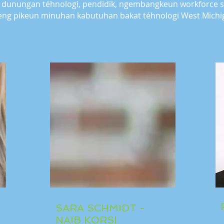
dunungan téhnologi, pendidik, ngembangkeun workforce sa
g pikeun minuhan kabutuhan bakat téhnologi West Michi
SARA SCHMIDT -
NAIB KORSI