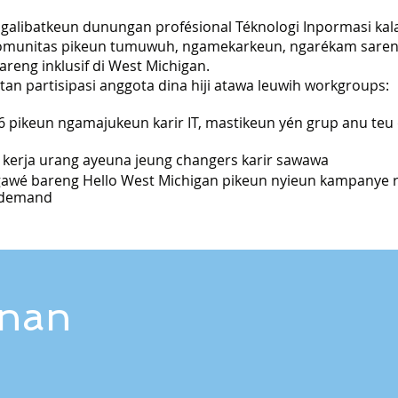
ngalibatkeun dunungan profésional Téknologi Inpormasi kal
omunitas pikeun tumuwuh, ngamekarkeun, ngarékam saren
areng inklusif di West Michigan.
an partisipasi anggota dina hiji atawa leuwih workgroups:
6 pikeun ngamajukeun karir IT, mastikeun yén grup anu teu 
a kerja urang ayeuna jeung changers karir sawawa
awé bareng Hello West Michigan pikeun nyieun kampanye 
i-demand
inan