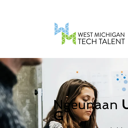
Ngeunaan
G