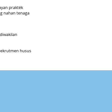
ayan prakték
g nahan tenaga
diwakilan
rekrutmen husus