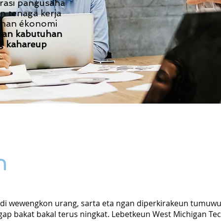
asi pangusaha
n tenaga kerja
unan ékonomi
nan kabutuhan
ng kahareup
n
di wewengkon urang, sarta eta ngan diperkirakeun tumuwu
ap bakat bakal terus ningkat. Lebetkeun West Michigan Tec