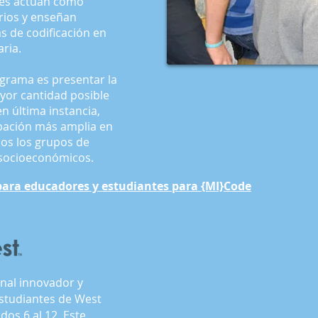
les actúan como
rios y enseñan
s de codificación en
aria.
ograma es presentar la
ayor cantidad posible
en última instancia,
ipación más amplia en
dos los grupos de
 socioeconómicos.
para educadores y estudiantes para {MI}Code
nal innovador y
estudiantes de West
dos 6 al 12. Este