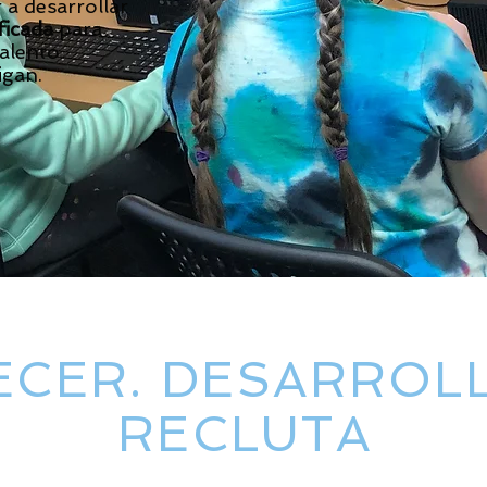
 a desarrollar
ficada
para
talento
igan.
ECER. DESARROLL
RECLUTA