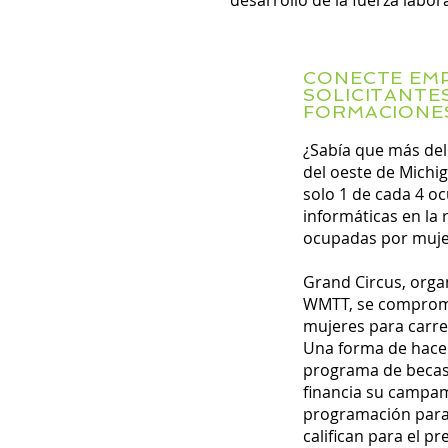
desarrollo de la fuerza labor
CONECTE EM
SOLICITANTE
FORMACIONE
¿Sabía que más del
del oeste de Michi
solo 1 de cada 4 o
informáticas en la 
ocupadas por muje
Grand Circus, orga
WMTT, se comprome
mujeres para carre
Una forma de hacer
programa de becas
financia su campa
programación para
califican para el pr