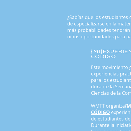
¿Sabías que los estudiantes 
de especializarse en la mater
más probabilidades tendrán d
niños oportunidades para par
{MI}EXPERIE
CÓDIGO
Este movimiento g
experiencias práct
para los estudian
durante la Semana
Ciencias de la Co
WMTT organiza
{M
CÓDIGO
experienc
de estudiantes de
Durante la iniciati