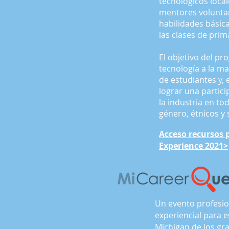
tecnológicos loca
mentores volunta
habilidades básica
las clases de prim
El objetivo del pr
tecnología a la m
de estudiantes y, 
lograr una partic
la industria en to
género, étnicos y
Acceso
recursos 
Experience 2021>
Un evento profesio
experiencial para 
Michigan de los gra