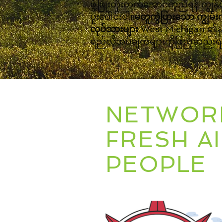
ဖွံ့ဖြိုးတိုးတက်အောင်ကူညီရန် ကျွန်ုပ်တ
ပူးပေါင်းပါ။
မတူကွဲပြားသော ကျွမ်း
လုပ်သားများ
West Michigan ၏နည
ရည်လိုအပ်ချက်များကိုဖြည့်ဆည်းရန
NETWORK
FRESH A
PEOPLE