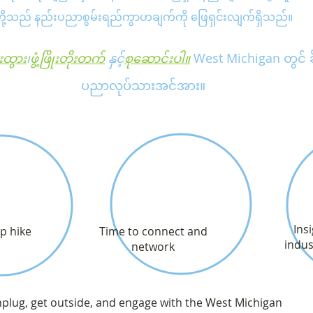
ို့သည် နည်းပညာစွမ်းရည်ကွာဟချက်ကို ဖြေရှင်းလျက်ရှိသည်။
းထွား
၊
ဖွံ့ဖြိုးတိုးတက်
နှင့်
စုဆောင်းပါ။
West Michigan တွင် ခိ
ပညာလုပ်သားအင်အား။
Ins
p hike
Time to connect and
indus
network
unplug, get outside, and engage with the West Michigan