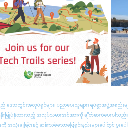
် ဒေသတွင်းအလုပ်ရှင်များ၊ ပညာပေးသူများ၊ ရပ်ရွာအဖွဲ့အစည်းမျာ
်းနှီးမြုပ်နှံထားသည့် အလုပ်သမားအင်အားကို ချိတ်ဆက်ပေးပါသည
ကို အသုံးချခြင်းနှင့် ဆန်းသစ်သောဖြေရှင်းနည်းများပေါ်တွင် ပူးပေါင်း