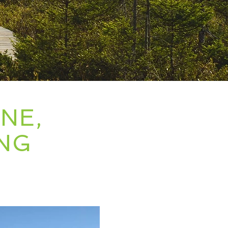
NE,
ING