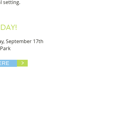
 setting.
DAY!
y, September 17th
 Park
ERE
>