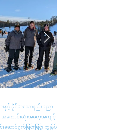
းနှင့် ခိုင်မာသောနည်းပညာ
်။ အကောင်းဆုံးအလေ့အကျင့်
ဆောင်ရွက်ခြင်းဖြင့်၊ ကျွန်ုပ်