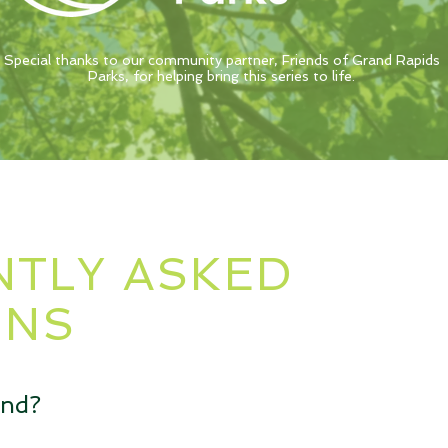
Special thanks to our community partner, Friends of Grand Rapids
Parks, for helping bring this series to life.
TLY ASKED
ONS
end?