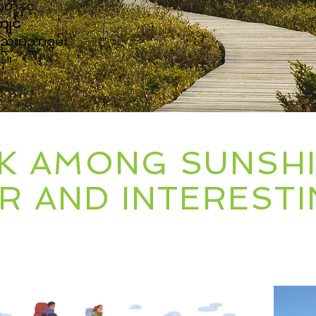
ို့နှင့်
ကျင်
်းပညာစွမ်း
်။
 AMONG SUNSHI
IR AND INTEREST