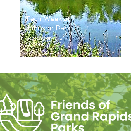
Tech Week at
Johnson Park
September 17
12-1PM