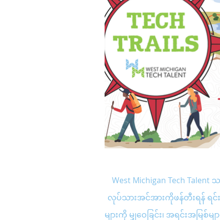
West Michigan Tech Talent သည
လုပ်သားအင်အားကိုဖန်တီးရန် ရင
များကို မျှဝေခြင်း၊ အရင်းအမြစ်များ