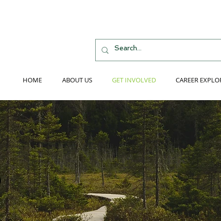
HOME
ABOUT US
GET INVOLVED
CAREER EXPLO
့