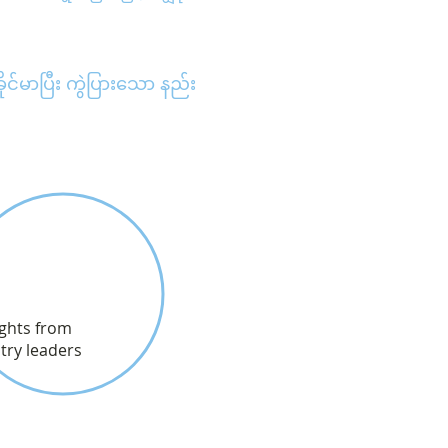
ုင်မာပြီး ကွဲပြားသော နည်း
ights from
try leaders